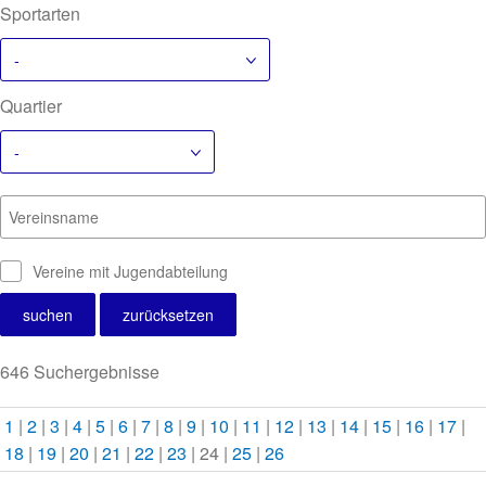
Sportarten
-
Quartier
-
Vereinsname
Vereine mit Jugendabteilung
646 Suchergebnisse
1
|
2
|
3
|
4
|
5
|
6
|
7
|
8
|
9
|
10
|
11
|
12
|
13
|
14
|
15
|
16
|
17
|
18
|
19
|
20
|
21
|
22
|
23
| 24 |
25
|
26