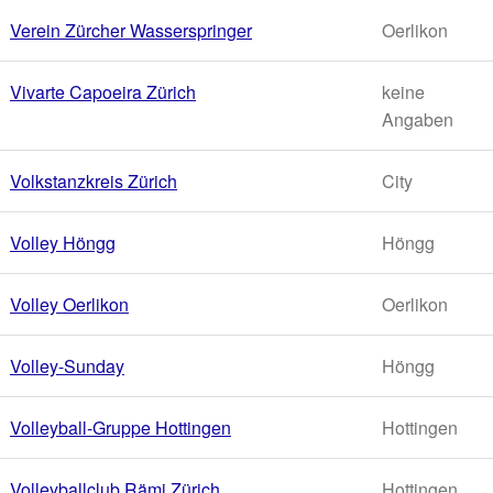
Verein Zürcher Wasserspringer
Oerlikon
Vivarte Capoeira Zürich
keine
Angaben
Volkstanzkreis Zürich
City
Volley Höngg
Höngg
Volley Oerlikon
Oerlikon
Volley-Sunday
Höngg
Volleyball-Gruppe Hottingen
Hottingen
Volleyballclub Rämi Zürich
Hottingen